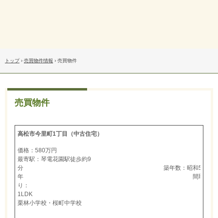
トップ
›
売買物件情報
›
売買物件
売買物件
高松市今里町1丁目（中古住宅）
価格：580万円
最寄駅：琴電花園駅徒歩約9
分 築年数：昭和58
年 間取
り：
1LDK
栗林小学校・桜町中学校